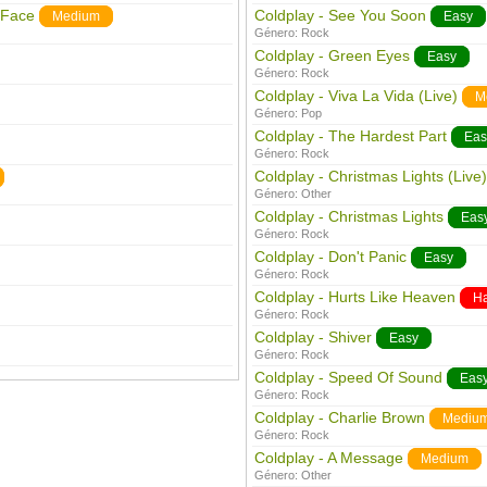
 Face
Coldplay - See You Soon
Medium
Easy
Género:
Rock
Coldplay - Green Eyes
Easy
Género:
Rock
Coldplay - Viva La Vida (Live)
M
Género:
Pop
Coldplay - The Hardest Part
Eas
Género:
Rock
Coldplay - Christmas Lights (Live)
Género:
Other
Coldplay - Christmas Lights
Eas
Género:
Rock
Coldplay - Don't Panic
Easy
Género:
Rock
Coldplay - Hurts Like Heaven
H
Género:
Rock
Coldplay - Shiver
Easy
Género:
Rock
Coldplay - Speed Of Sound
Eas
Género:
Rock
Coldplay - Charlie Brown
Mediu
Género:
Rock
Coldplay - A Message
Medium
Género:
Other