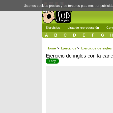
Usamos cookies propias y de terceros para mostrar publici
Ejercicios
Lista de reproducción
Cont
A
B
C
D
E
F
G
Home
>
Ejercicios
>
Ejercicios de inglés
Ejercicio de inglés con la canc
Easy