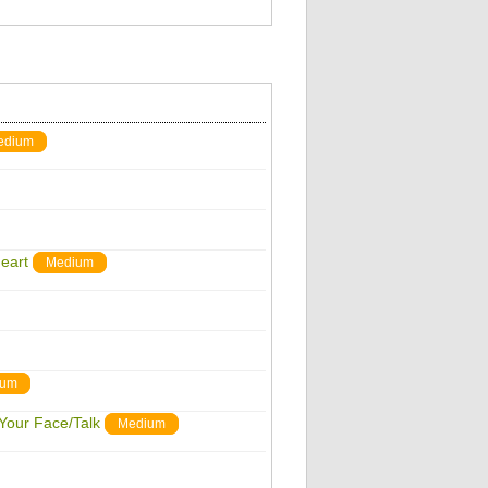
edium
heart
Medium
ium
Your Face/Talk
Medium