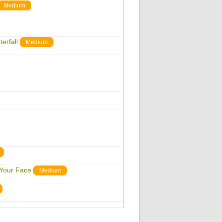
Medium
erfall
Medium
 Your Face
Medium