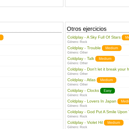
Otros ejercicios
Coldplay - A Sky Full Of Stars
M
Género:
Rock
Coldplay - Trouble
Medium
Género:
Other
Coldplay - Talk
Medium
Género:
Other
Coldplay - Don't let it break your 
Género:
Other
Coldplay - Atlas
Medium
Género:
Other
Coldplay - Clocks
Easy
Género:
Rock
Coldplay - Lovers In Japan
Med
Género:
Rock
Coldplay - God Put A Smile Upon 
Género:
Rock
Coldplay - Violet Hil
Medium
Género:
Rock