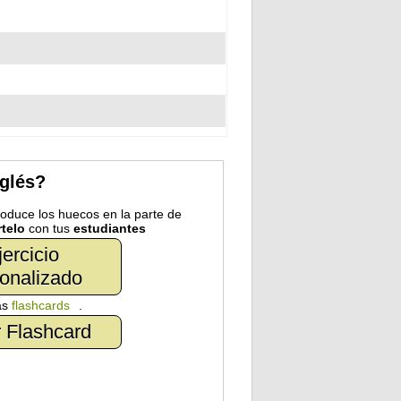
nglés?
troduce los huecos en la parte de
telo
con tus
estudiantes
jercicio
onalizado
as
flashcards
.
 Flashcard