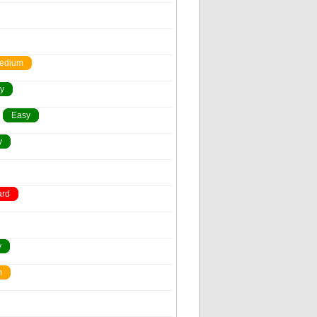
edium
y
Easy
y
ard
y
m