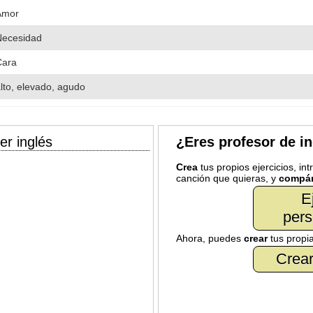
Amor
Necesidad
Cara
lto, elevado, agudo
er inglés
¿Eres profesor de i
Crea
tus propios ejercicios, in
canción que quieras, y
compár
E
pers
Ahora, puedes
crear
tus propi
Crear