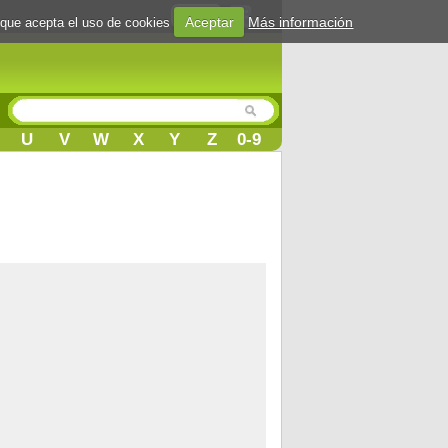
Login
Aceptar
Más información
 que acepta el uso de cookies
U
V
W
X
Y
Z
0-9