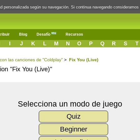
dad personalizada según su navegación. Si continua navegando consideramos
ribuir
Blog
Desafío
Recursos
H
I
J
K
L
M
N
O
P
Q
R
S
T
 con las canciones de "Coldplay"
>
Fix You (Live)
ion "Fix You (Live)"
Selecciona un modo de juego
Quiz
Beginner